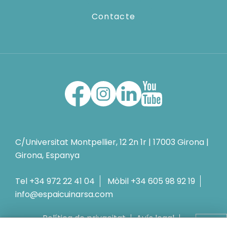
Contacte
C/Universitat Montpellier, 12 2n 1r
|
17003
Girona
|
Girona
,
Espanya
Tel
+34 972 22 41 04
Mòbil
+34 605 98 92 19
info@espaicuinarsa.com
Política de privacitat
Avís legal
Política de cookies