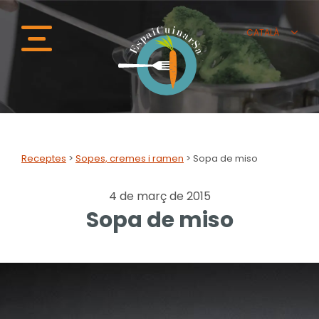
CATALÀ
CATALÀ
ESPAÑOL
Receptes
>
Sopes, cremes i ramen
>
Sopa de miso
4 de març de 2015
Sopa de miso