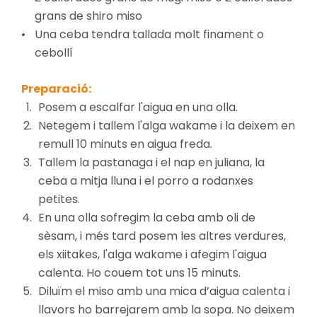
grans de shiro miso
Una ceba tendra tallada molt finament o
cebollí
Preparació:
Posem a escalfar l'aigua en una olla.
Netegem i tallem l'alga wakame i la deixem en
remull 10 minuts en aigua freda.
Tallem la pastanaga i el nap en juliana, la
ceba a mitja lluna i el porro a rodanxes
petites.
En una olla sofregim la ceba amb oli de
sèsam, i més tard posem les altres verdures,
els xiitakes, l'alga wakame i afegim l'aigua
calenta. Ho couem tot uns 15 minuts.
Diluïm el miso amb una mica d’aigua calenta i
llavors ho barrejarem amb la sopa. No deixem